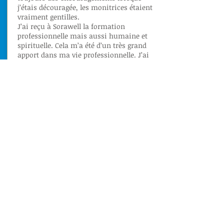
j’étais découragée, les monitrices étaient
vraiment gentilles.
J’ai reçu à Sorawell la formation
professionnelle mais aussi humaine et
spirituelle. Cela m’a été d’un très grand
apport dans ma vie professionnelle. J’ai
connu Dieu à Sorawell et j’ai aussi appris
à avoir confiance en moi. Je garde de très
bons souvenirs de Sorawell.
Lire
NOTRE MISSION
Les dernières nouvelles du
CFPF Sorawell