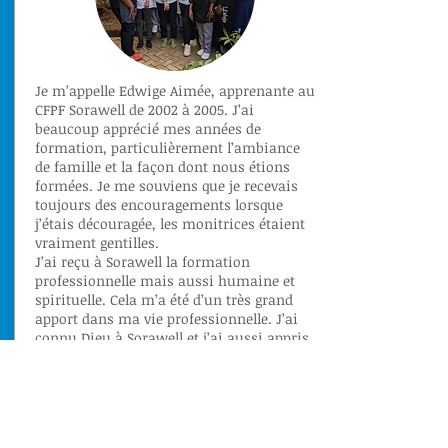
Je m’appelle Edwige Aimée, apprenante au
CFPF Sorawell de 2002 à 2005. J’ai
beaucoup apprécié mes années de
formation, particulièrement l’ambiance
de famille et la façon dont nous étions
formées. Je me souviens que je recevais
toujours des encouragements lorsque
j’étais découragée, les monitrices étaient
vraiment gentilles.
J’ai reçu à Sorawell la formation
professionnelle mais aussi humaine et
spirituelle. Cela m’a été d’un très grand
apport dans ma vie professionnelle. J’ai
connu Dieu à Sorawell et j’ai aussi appris
à avoir confiance en moi. Je garde de très
bons souvenirs de Sorawell.
Lire