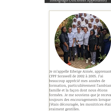
Témoignages (Anciennes Apprenantes)
Je m’appelle Edwige Aimée, apprenan
CFPF Sorawell de 2002 à 2005. J’ai
beaucoup apprécié mes années de
formation, particulièrement l’ambian
famille et la façon dont nous étions
formées. Je me souviens que je receva
toujours des encouragements lorsque
j’étais découragée, les monitrices éta
vraiment gentilles.