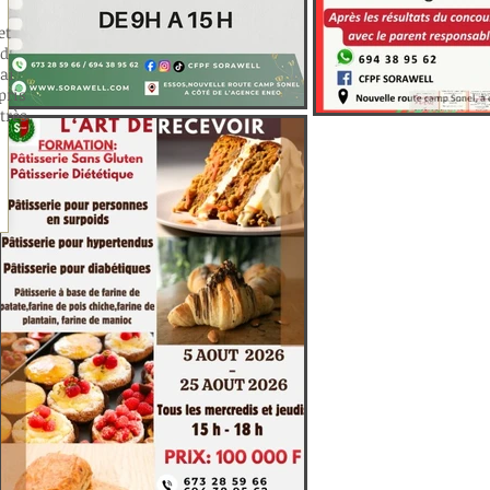
et
nd
ai
pris
très