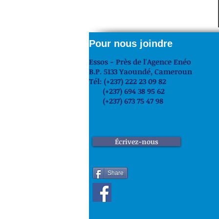
Pour nous joindre
Essos - Près de l'Agence Enéo
B.P. 5133 Yaoundé,
Cameroun
Tél: (+237) 222 23 09 82
(+237) 694 38 95 62
(+237) 673 75 47 98
Écrivez-nous
Share