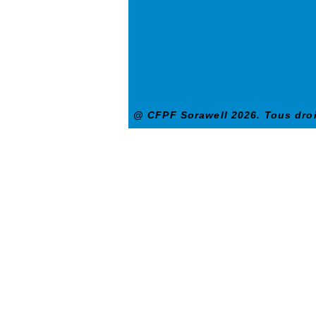
@ CFPF Sorawell 2026. Tous droi
© 2021 tout droit réservé à Sorawell