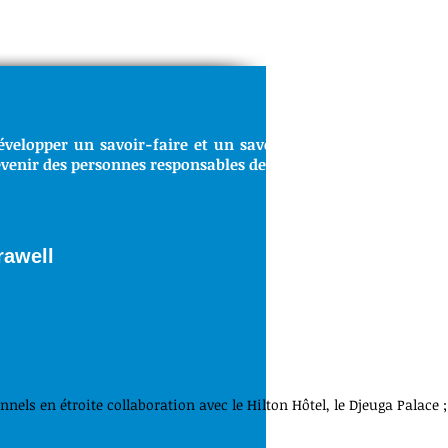
évelopper un savoir-faire et un savoir-être indispensable a
venir des personnes responsables de notre société.
TRE MISSION
orawell
els en étroite collaboration avec le Hilton Hôtel, le Djeuga Palace ;