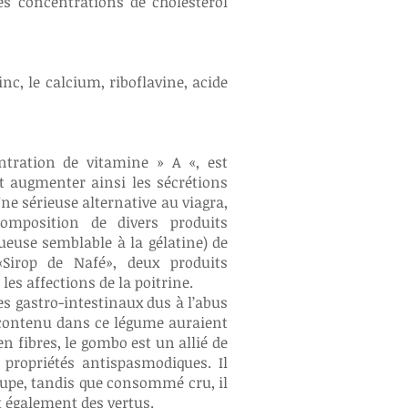
es concentrations de cholestérol
inc, le calcium, riboflavine, acide
tration de vitamine » A «, est
t augmenter ainsi les sécrétions
ne sérieuse alternative au viagra,
omposition de divers produits
ueuse semblable à la gélatine) de
Sirop de Nafé», deux produits
es affections de la poitrine.
es gastro-intestinaux dus à l’abus
 contenu dans ce légume auraient
n fibres, le gombo est un allié de
 propriétés antispasmodiques. Il
upe, tandis que consommé cru, il
t également des vertus.