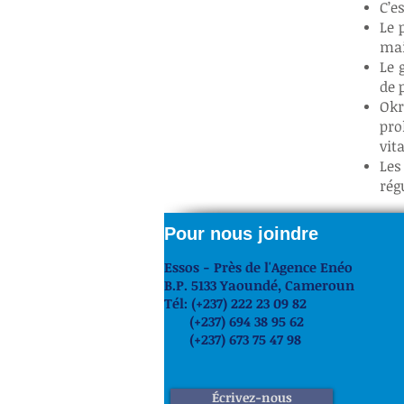
C’e
Le 
mai
Le 
de 
Okr
pro
vit
Les
rég
Pour nous joindre
Essos - Près de l'Agence Enéo
B.P. 5133 Yaoundé,
Cameroun
Tél: (+237) 222 23 09 82
(+237) 694 38 95 62
(+237) 673 75 47 98
Écrivez-nous