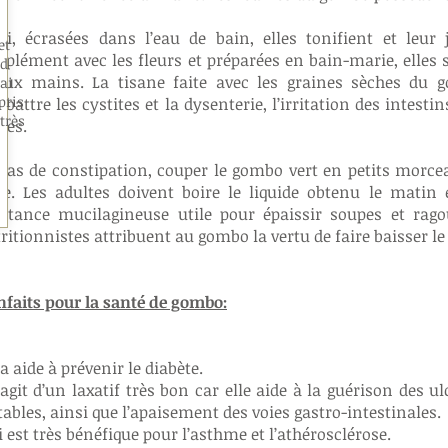
si, écrasées dans l’eau de bain, elles tonifient et leur
et
plément avec les fleurs et préparées en bain-marie, elles
nd
aux mains. La tisane faite avec les graines sèches du g
ai
pris
battre les cystites et la dysenterie, l’irritation des intestin
très
res.
cas de constipation, couper le gombo vert en petits morceau
re. Les adultes doivent boire le liquide obtenu le matin 
stance mucilagineuse utile pour épaissir soupes et ragoû
ritionnistes attribuent au gombo la vertu de faire baisser le
nfaits pour la santé de gombo:
a aide à prévenir le diabète.
s’agit d’un laxatif très bon car elle aide à la guérison des u
itables, ainsi que l’apaisement des voies gastro-intestinales.
i est très bénéfique pour l’asthme et l’athérosclérose.