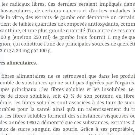
 les radicaux libres. Ces derniers seraient impliqués da
diovasculaires, de certains cancers et d’autres maladies 
de in vitro, des extraits de gombo ont démontré un certai
tient de faibles quantités de composés antioxydants, comme 
xanthine, et une plus grande quantité d’un autre de ces com
100 g (environ 250 ml) de gombo frais fournit 11 mg de qu
ignon, qui constitue l’une des principales sources de quercét
13 mg à 20 mg par 100 g.
res alimentaires.
 fibres alimentaires ne se retrouvent que dans les produi
emble de substances qui ne sont pas digérées par l’organism
upes principaux : les fibres solubles et les insolubles. 
vée de fibres solubles, soit 40 % de son contenu en fibre
érale, les fibres solubles sont associées à des taux de suc
orables pour la santé, ainsi qu’à un ralentissement du tr
au, les fibres solubles forment des substances visqueuses ou 
 des années 1980 a démontré que ces substances, extraites 
taux de sucre sanguin des souris. Grâce à ses propriétés,