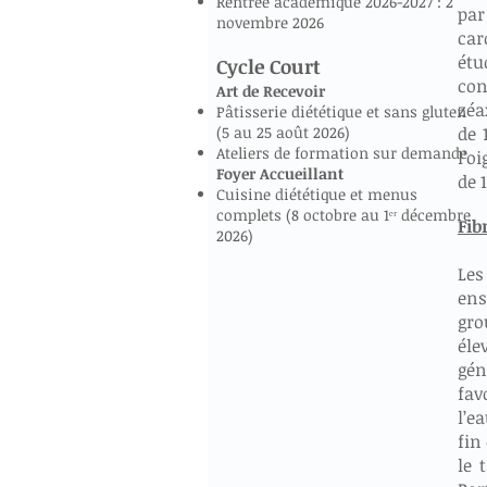
Rentrée académique 2026-2027 : 2
par
novembre 2026
car
étu
Cycle Court
con
Art de Recevoir
zéa
Pâtisserie diététique et sans gluten
(5 au 25 août 2026)
de 
Ateliers de formation sur demande
l’o
Foyer Accueillant
de 
Cuisine diététique et menus
complets (8 octobre au 1ᵉʳ décembre
Fib
2026)
Les
ens
gro
éle
gén
fav
l’e
fin
le 