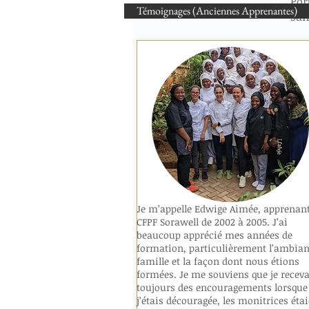
Por
Témoignages (Anciennes Apprenantes)
san
Le 
fol
Il 
ext
des
san
pha
ce 
Je m’appelle Edwige Aimée, apprenan
pha
CFPF Sorawell de 2002 à 2005. J’ai
Aux
beaucoup apprécié mes années de
de 
formation, particulièrement l’ambian
aus
famille et la façon dont nous étions
la 
formées. Je me souviens que je receva
toujours des encouragements lorsque
com
j’étais découragée, les monitrices éta
soi