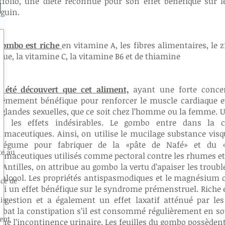
tfolio, une diète reconnue pour son effet bénéfique sur l
guin.
gombo est riche
en vitamine A, les fibres alimentaires, le z
ique, la vitamine C, la vitamine B6 et de thiamine
a été découvert que cet aliment,
ayant une forte concen
rêmement bénéfique pour renforcer le muscle cardiaque e
 glandes sexuelles, que ce soit chez l’homme ou la femme. U
s les effets indésirables. Le gombo entre dans la c
rmaceutiques. Ainsi, on utilise le mucilage substance visq
légume pour fabriquer de la «pâte de Nafé» et du «
te au
rmaceutiques utilisés comme pectoral contre les rhumes et l
 Antilles, on attribue au gombo la vertu d’apaiser les troubl
l’alcool. Les propriétés antispasmodiques et le magnésium
ce de
si un effet bénéfique sur le syndrome prémenstruel. Riche e
digestion et a également un effet laxatif atténué par les
is
bat la constipation s’il est consommé régulièrement en so
ient
gne l’incontinence urinaire. Les feuilles du gombo possèden