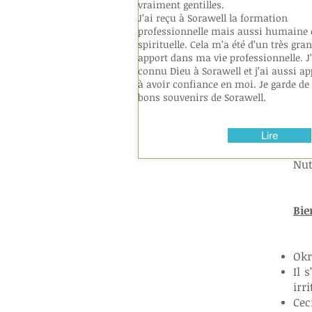
vraiment gentilles.
J’ai reçu à Sorawell la formation
Ain
professionnelle mais aussi humaine 
com
spirituelle. Cela m’a été d’un très gra
et 
apport dans ma vie professionnelle. J’
connu Dieu à Sorawell et j’ai aussi ap
com
à avoir confiance en moi. Je garde de 
fièv
bons souvenirs de Sorawell.
En 
boi
Lire
sub
Nut
Bie
Okr
Il 
irr
Cec