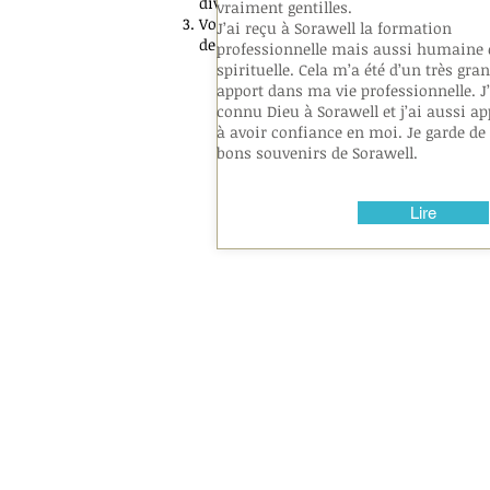
divers,
internationaux, variés,
vraiment gentilles.
Vous concocter, de l’entrée au dessert
J’ai reçu à Sorawell la formation
de qualité.
professionnelle mais aussi humaine 
spirituelle. Cela m’a été d’un très gra
apport dans ma vie professionnelle. J’
connu Dieu à Sorawell et j’ai aussi ap
à avoir confiance en moi. Je garde de 
bons souvenirs de Sorawell.
Lire