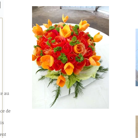
te au
ce de
is
ient