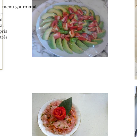
 un menu
gourmand
et
nd
ai
pris
très