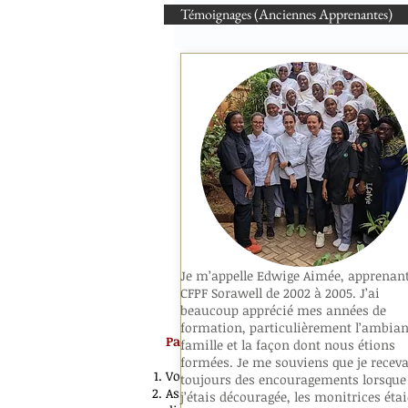
Témoignages (Anciennes Apprenantes)
Je m’appelle Edwige Aimée, apprenan
CFPF Sorawell de 2002 à 2005. J’ai
beaucoup apprécié mes années de
formation, particulièrement l’ambian
Parmi nos objectifs visés:
famille et la façon dont nous étions
formées. Je me souviens que je receva
Vous faire manger bio et sain,
toujours des encouragements lorsque
Assurer à tous nos convives des plats
j’étais découragée, les monitrices éta