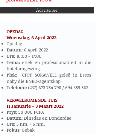
professionnel: 100%
Advertensie
OPEDAG
Woensdag, 6 April
2022
​​​​
Opedag
Datum:
6 April 2022
Ure:
10:00 - 17:00
Tema:
etiek en professionaliteit in die
hotelomgewing.
Plek:
CFPF SORAWELL geleë in Essos
naby die ENEO-agentskap
Telefoon:
(237) 673 754 798
/
694 389 562
VERWELKOMENDE TUIS
11 Januarie - 3 Maart 2022
​
Prys:
50 000 FCFA
Datum:
Dinsdae en Donderdae
Ure:
3 nm. - 6 nm.
Fokus:
Gebak