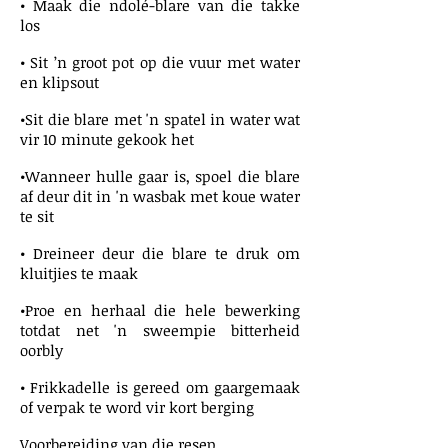
• Maak die ndolé-blare van die takke
los
• Sit ’n groot pot op die vuur met water
en klipsout
•Sit die blare met 'n spatel in water wat
vir 10 minute gekook het
•Wanneer hulle gaar is, spoel die blare
af deur dit in 'n wasbak met koue water
te sit
• Dreineer deur die blare te druk om
kluitjies te maak
•Proe en herhaal die hele bewerking
totdat net 'n sweempie bitterheid
oorbly
• Frikkadelle is gereed om gaargemaak
of verpak te word vir kort berging
Voorbereiding van die resep