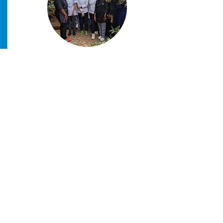
Je m’appelle Edwige Aimée, apprenante au
CFPF Sorawell de 2002 à 2005. J’ai
beaucoup apprécié mes années de
formation, particulièrement l’ambiance
de famille et la façon dont nous étions
formées. Je me souviens que je recevais
toujours des encouragements lorsque
j’étais découragée, les monitrices étaient
vraiment gentilles.
J’ai reçu à Sorawell la formation
professionnelle mais aussi humaine et
spirituelle. Cela m’a été d’un très grand
apport dans ma vie professionnelle. J’ai
connu Dieu à Sorawell et j’ai aussi appris
à avoir confiance en moi. Je garde de très
bons souvenirs de Sorawell.
Lire