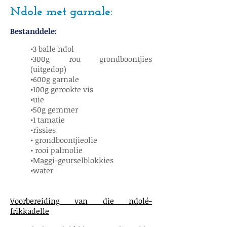
Ndole met garnale:
Bestanddele:
•3 balle ndol
•300g rou grondboontjies
(uitgedop)
•600g garnale
•100g gerookte vis
•uie
•50g gemmer
•1 tamatie
•rissies
• grondboontjieolie
• rooi palmolie
•Maggi-geurselblokkies
•water
Voorbereiding van die ndolé-
frikkadelle