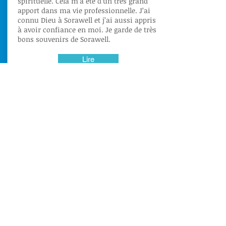
spirituelle. Cela m’a été d’un très grand
apport dans ma vie professionnelle. J’ai
connu Dieu à Sorawell et j’ai aussi appris
à avoir confiance en moi. Je garde de très
bons souvenirs de Sorawell.
Lire
ONS MISSIE
Die nuutste van CFPF Sorawell
Oktober 2021
- Besoek van die
Hotelbestuurder
Die van Hilton
Yaounde.
September 2021
- Eksamens van die
Sertifikaat van Professionele
Kwalifikasie (CQP) onder toesig van die
Ministerie van Indiensneming en