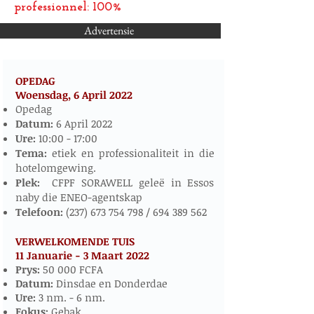
professionnel: 100%
Advertensie
OPEDAG
Woensdag, 6 April
2022
​​​​
Opedag
Datum:
6 April 2022
Ure:
10:00 - 17:00
Tema:
etiek en professionaliteit in die
hotelomgewing.
Plek:
CFPF SORAWELL geleë in Essos
naby die ENEO-agentskap
Telefoon:
(237) 673 754 798
/
694 389 562
VERWELKOMENDE TUIS
11 Januarie - 3 Maart 2022
​
Prys:
50 000 FCFA
Datum:
Dinsdae en Donderdae
Ure:
3 nm. - 6 nm.
Fokus:
Gebak