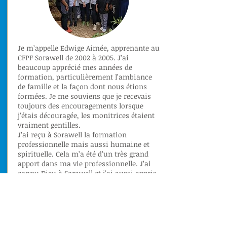
Je m’appelle Edwige Aimée, apprenante au
CFPF Sorawell de 2002 à 2005. J’ai
beaucoup apprécié mes années de
formation, particulièrement l’ambiance
de famille et la façon dont nous étions
formées. Je me souviens que je recevais
toujours des encouragements lorsque
j’étais découragée, les monitrices étaient
vraiment gentilles.
J’ai reçu à Sorawell la formation
professionnelle mais aussi humaine et
spirituelle. Cela m’a été d’un très grand
apport dans ma vie professionnelle. J’ai
connu Dieu à Sorawell et j’ai aussi appris
à avoir confiance en moi. Je garde de très
bons souvenirs de Sorawell.
Lire