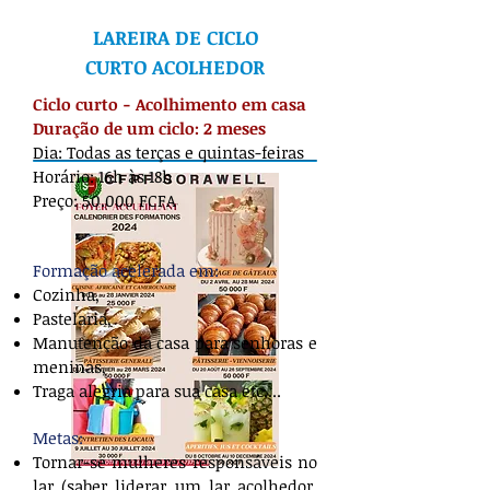
LAREIRA DE CICLO
CURTO
ACOLHEDOR
Ciclo curto - Acolhimento em casa
Duração de um ciclo: 2 meses
Dia: Todas as terças e quintas-feiras
Horário: 16h às 18h
Preço: 50.000 FCFA
Formação acelerada em:
Cozinha,
Pastelaria,
Manutenção da casa para senhoras e
meninas,
Traga alegria para sua casa etc....
Metas:
Tornar-se mulheres responsáveis no
lar (saber liderar um lar acolhedor,