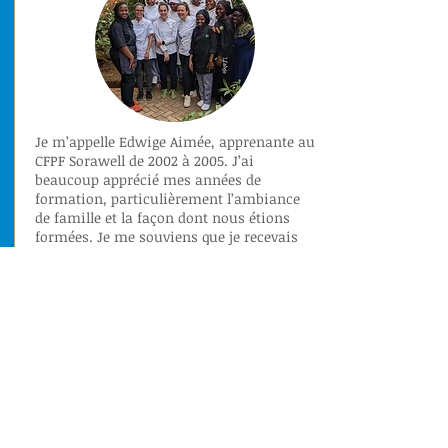
Je m’appelle Edwige Aimée, apprenante au
CFPF Sorawell de 2002 à 2005. J’ai
beaucoup apprécié mes années de
formation, particulièrement l’ambiance
de famille et la façon dont nous étions
formées. Je me souviens que je recevais
toujours des encouragements lorsque
j’étais découragée, les monitrices étaient
vraiment gentilles.
J’ai reçu à Sorawell la formation
professionnelle mais aussi humaine et
spirituelle. Cela m’a été d’un très grand
apport dans ma vie professionnelle. J’ai
connu Dieu à Sorawell et j’ai aussi appris
à avoir confiance en moi. Je garde de très
bons souvenirs de Sorawell.