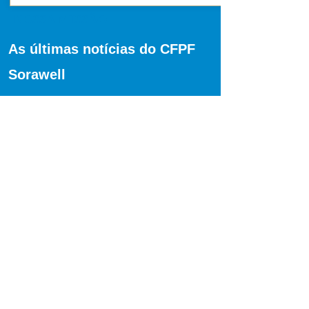
NOSSA MISSÃO
As últimas notícias do CFPF
Sorawell
Outubro 2021
- Visita do Gerente do
Hotel
Hilton's
Yaoundé.
Setembro 2021
- Exames do
Certificado
de Qualificação Profissional (CQP) sob a
supervisão do Ministério do Emprego e
Formação Profissional (MINEFOP) e do
Ministério do Turismo (MINTOUL).
Agosto 2021
- Organização da recepção
ao sorteio do CAN.
Junho 202
1 - Visita da associação les
gourmettes (Associação de mulheres
diplomatas).
Abril de 2021
- Organização da recepção
em favor do emissário do Vaticano em
Camarões.