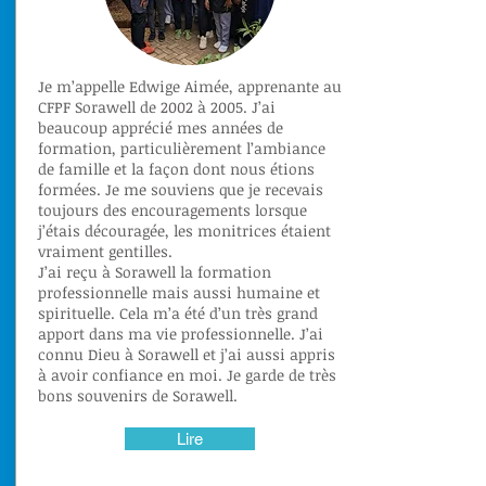
Je m’appelle Edwige Aimée, apprenante au
CFPF Sorawell de 2002 à 2005. J’ai
beaucoup apprécié mes années de
formation, particulièrement l’ambiance
de famille et la façon dont nous étions
formées. Je me souviens que je recevais
toujours des encouragements lorsque
j’étais découragée, les monitrices étaient
vraiment gentilles.
J’ai reçu à Sorawell la formation
professionnelle mais aussi humaine et
spirituelle. Cela m’a été d’un très grand
apport dans ma vie professionnelle. J’ai
connu Dieu à Sorawell et j’ai aussi appris
à avoir confiance en moi. Je garde de très
bons souvenirs de Sorawell.
Lire