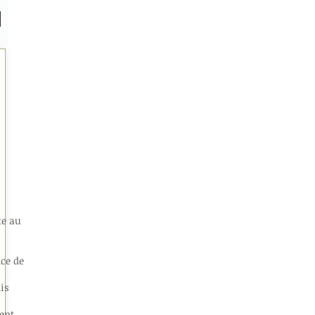
te au
ce de
is
ient