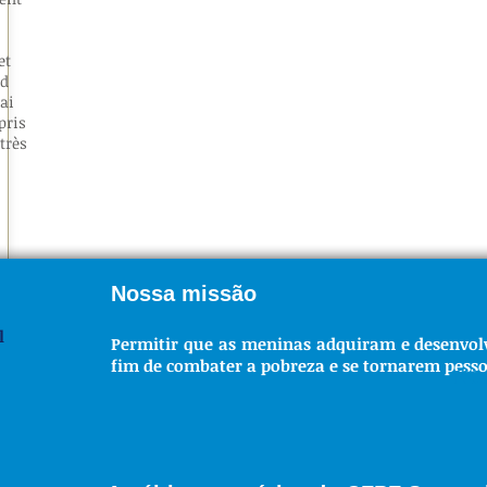
et
nd
ai
pris
très
Nossa missão
l
Permitir que as meninas adquiram e desenvolva
fim de combater a pobreza e se tornarem pesso
NO