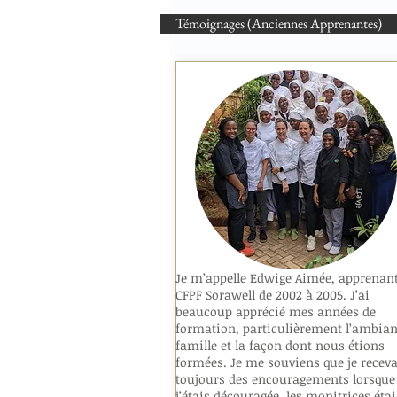
Témoignages (Anciennes Apprenantes)
Je m’appelle Edwige Aimée, apprenan
CFPF Sorawell de 2002 à 2005. J’ai
beaucoup apprécié mes années de
formation, particulièrement l’ambian
famille et la façon dont nous étions
formées. Je me souviens que je receva
toujours des encouragements lorsque
j’étais découragée, les monitrices éta