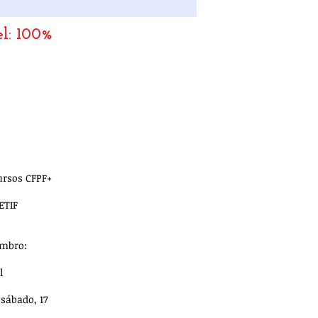
el: 100%
Cursos CFPF+
ETIF
embro:
l
sábado, 17