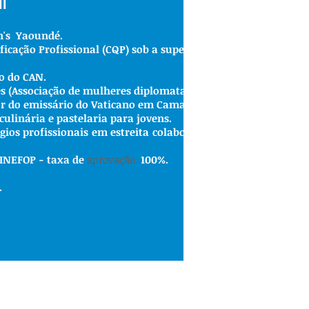
l
n's
Yaoundé.
ificação Profissional (CQP) sob a supervisão do Ministério d
o do CAN.
es (Associação de mulheres diplomatas).
r do emissário do Vaticano em Camarões.
culinária e pastelaria para jovens.
ios profissionais em estreita colaboração com o Hilton
Hote
INEFOP
-
taxa de
aprovação
100%.
.