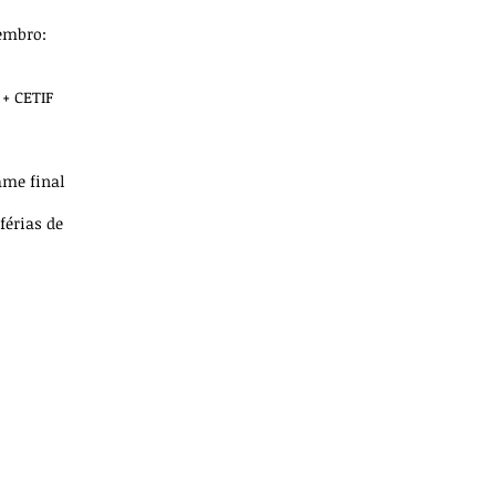
zembro:
 + CETIF
ame final
férias de