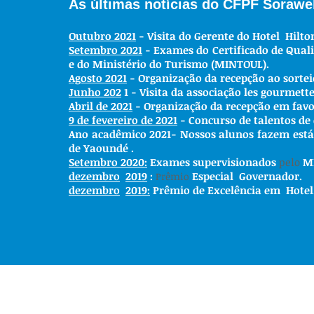
As últimas notícias do CFPF Sorawel
Outubro 2021
- Visita do Gerente do
Hotel
Hilto
Setembro 2021
- Exames do
Certificado de Qual
e do Ministério do Turismo (MINTOUL).
Agosto 2021
- Organização da recepção ao sortei
Junho 202
1 - Visita da associação les gourmett
Abril de 2021
- Organização da recepção em favo
9 de fevereiro de 2021
- Concurso de talentos de 
Ano acadêmico 2021- Nossos alunos fazem estág
de
Yaoundé
.
Setembro 2020:
Exames supervisionados
pelo
M
dezembro
2019
:
Especial
Governador.
Prêmio
dezembro
2019:
Prêmio de Excelência em
Hotel