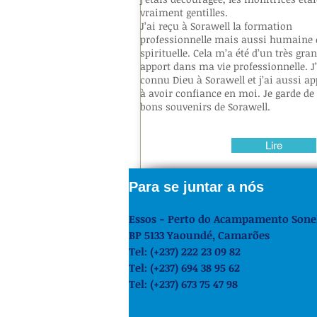
vraiment gentilles.
J’ai reçu à Sorawell la formation
professionnelle mais aussi humaine 
spirituelle. Cela m’a été d’un très gra
apport dans ma vie professionnelle. J’
connu Dieu à Sorawell et j’ai aussi ap
à avoir confiance en moi. Je garde de 
bons souvenirs de Sorawell.
Lire
Para se juntar a nós
Essos - Perto do Acampamento Sone
BP 5133 Yaoundé,
Camarões
Tel: (+237) 222 23 09 82
Tel: (+237) 694 38 95 62
Tel: (+237) 673 75 47 98