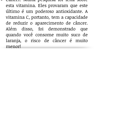
esta vitamina. Eles provaram que este
último é um poderoso antioxidante. A
vitamina C, portanto, tem a capacidade
de reduzir o aparecimento de câncer.
Além disso, foi demonstrado que
quando você consome muito suco de
laranja, o risco de câncer é muito
menor!
Je m’appelle Edwige Aimée, apprenante au
CFPF Sorawell de 2002 à 2005. J’ai
beaucoup apprécié mes années de
formation, particulièrement l’ambiance