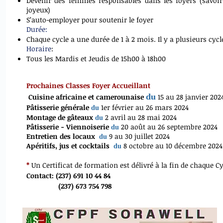
Devenir des femmes responsables dans les foyers (savoir
joyeux)
S’auto-employer pour soutenir le foyer
Durée:
Chaque cycle a une durée de 1 à 2 mois. Il y a plusieurs cycl
Horaire
:
Tous les Mardis et Jeudis de 15h00 à 18h00
Prochaines Classes Foyer Accueillant
d
u
Cuisine africaine et camerounaise
15 au 28 ja
nv
ier 202
Pâtisserie générale
1er février au 26 mars 2024
du
Montage de gâteaux
2 avril au 28 mai 2024
du
Pâtisserie - Viennoiserie
20 août au 26 septembre 2024
du
Entretien
d
es locaux
9 au 30 juillet 2
024
du
Apéritifs, jus et cocktails
8 octobre au 10 décembre 2
024
du
*
Un Certi
ficat de formation est délivré
à la fin de chaque Cy
Contact: (237) 691 10 44 84
(237) 673 754 798