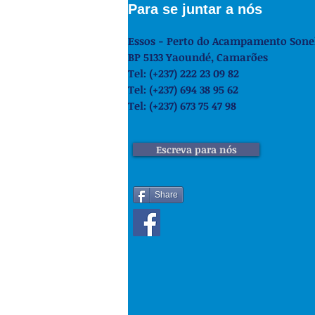
Para se juntar a nós
Essos - Perto do Acampamento Sone
BP 5133 Yaoundé,
Camarões
Tel: (+237) 222 23 09 82
Tel: (+237) 694 38 95 62
Tel: (+237) 673 75 47 98
Escreva para nós
Share