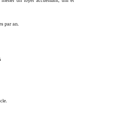
 mener un foyer accueillant, uni et
es par an.
4
cle.