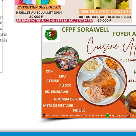
et
nd
ai
pris
très