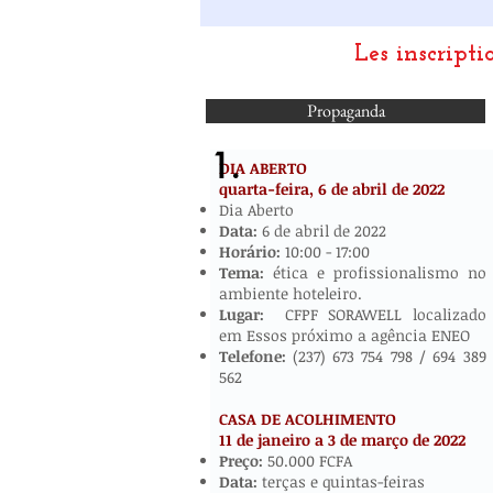
Les inscripti
Propaganda
1.
DIA ABERTO
quarta-feira, 6 de abril de
2022
​​​​
Dia Aberto
Data:
6 de abril de 2022
Horário:
10:00 - 17:00
Tema:
ética e profissionalismo no
ambiente hoteleiro.
Lugar:
CFPF SORAWELL localizado
em Essos próximo a agência ENEO
Telefone:
(237) 673 754 798 / 694 389
562
CASA DE ACOLHIMENTO
11 de janeiro a 3 de março de 2022
​
Preço:
50.000 FCFA
Data:
terças e quintas-feiras