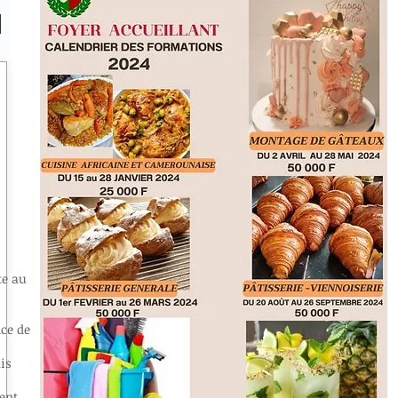
te au
ce de
is
ient