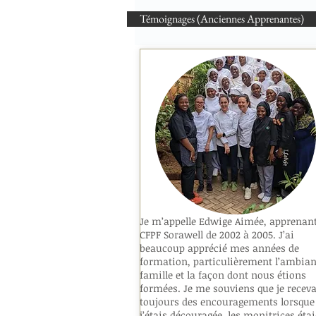
Témoignages (Anciennes Apprenantes)
Je m’appelle Edwige Aimée, apprenan
CFPF Sorawell de 2002 à 2005. J’ai
beaucoup apprécié mes années de
formation, particulièrement l’ambian
famille et la façon dont nous étions
formées. Je me souviens que je receva
toujours des encouragements lorsque
j’étais découragée, les monitrices éta