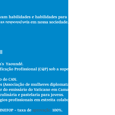
m habilidades e habilidades para a vida que são essenciais 
as responsáveis em nossa sociedade.
SSA MISSÃO
l
n's
Yaoundé.
ificação Profissional (CQP) sob a supervisão do Ministério d
o do CAN.
es (Associação de mulheres diplomatas).
r do emissário do Vaticano em Camarões.
culinária e pastelaria para jovens.
ios profissionais em estreita colaboração com o Hilton
Hote
INEFOP
-
taxa de
aprovação
100%.