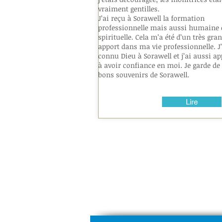
vraiment gentilles.
J’ai reçu à Sorawell la formation
professionnelle mais aussi humaine 
spirituelle. Cela m’a été d’un très gra
apport dans ma vie professionnelle. J’
connu Dieu à Sorawell et j’ai aussi ap
à avoir confiance en moi. Je garde de 
bons souvenirs de Sorawell.
Lire