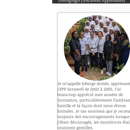
Témoignages (Anciennes Apprenantes)
Je m’appelle Edwige Aimée, apprenan
CFPF Sorawell de 2002 à 2005. J’ai
beaucoup apprécié mes années de
formation, particulièrement l’ambian
famille et la façon dont nous étions
formées. Je me souviens que je receva
toujours des encouragements lorsque
j’étais découragée, les monitrices éta
vraiment gentilles.