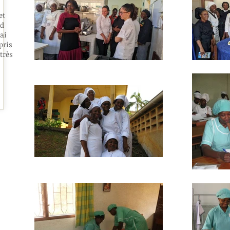
et
nd
ai
pris
très