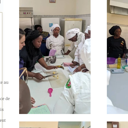
te au
ce de
is
ient