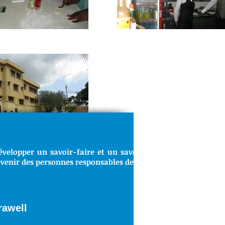
évelopper un savoir-faire et un savoir-être indispensable a
venir des personnes responsables de notre société.
TRE MISSION
orawell