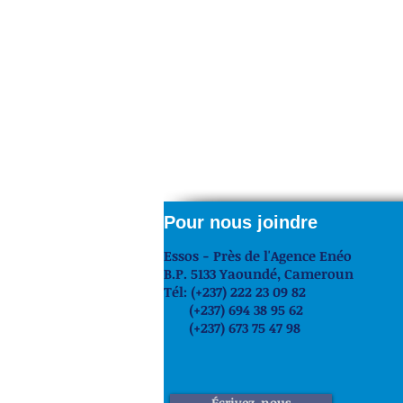
Pour nous joindre
Essos - Près de l'Agence Enéo
B.P. 5133 Yaoundé,
Cameroun
Tél: (+237) 222 23 09 82
(+237) 694 38 95 62
(+237) 673 75 47 98
Écrivez-nous