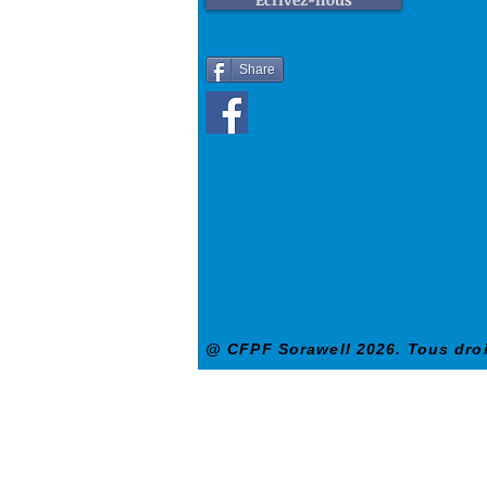
Share
@ CFPF Sorawell 2026. Tous droi