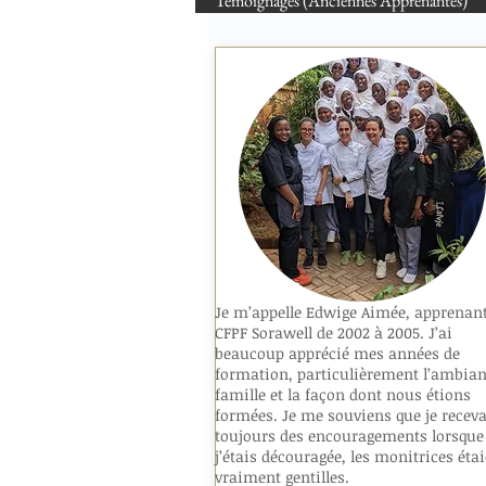
Témoignages (Anciennes Apprenantes)
Je m’appelle Edwige Aimée, apprenan
CFPF Sorawell de 2002 à 2005. J’ai
beaucoup apprécié mes années de
formation, particulièrement l’ambian
famille et la façon dont nous étions
formées. Je me souviens que je receva
toujours des encouragements lorsque
j’étais découragée, les monitrices éta
vraiment gentilles.