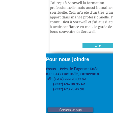
J’ai reçu à Sorawell la formation
professionnelle mais aussi humaine 
spirituelle. Cela m’a été d’un très gra
apport dans ma vie professionnelle. J’
connu Dieu à Sorawell et j’ai aussi ap
à avoir confiance en moi. Je garde de 
bons souvenirs de Sorawell.
Lire
Pour nous joindre
Essos - Près de l'Agence Enéo
B.P. 5133 Yaoundé,
Cameroun
Tél: (+237) 222 23 09 82
(+237) 694 38 95 62
(+237) 673 75 47 98
Écrivez-nous