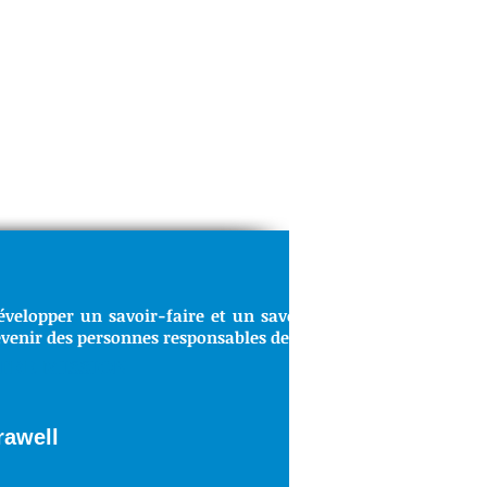
évelopper un savoir-faire et un savoir-être indispensable a
venir des personnes responsables de notre société.
TRE MISSION
orawell