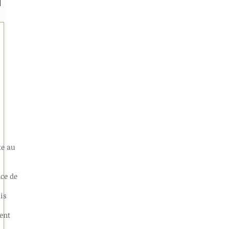
te au
ce de
is
ient