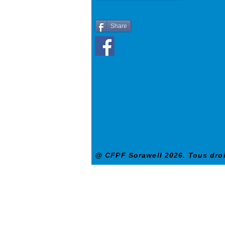
Share
@ CFPF Sorawell 2026. Tous droi